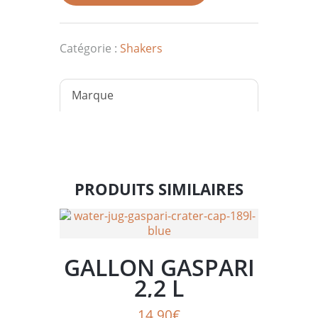
pro
700
ml
Catégorie :
Shakers
batman
classic
Marque
PRODUITS SIMILAIRES
GALLON GASPARI
2,2 L
14.90
€