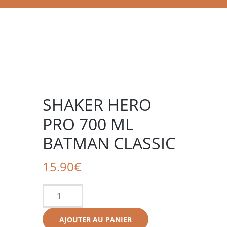
SHAKER HERO
PRO 700 ML
BATMAN CLASSIC
15.90
€
quantité
de
Shaker
AJOUTER AU PANIER
hero