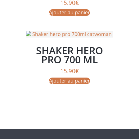
ZERO
15.90
€
Ajouter au panier
SHAKER HERO
PRO 700 ML
CATWOMAN
15.90
€
Ajouter au panier