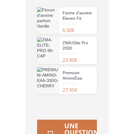
Farine d'avoine
Eleven Fit
6.50
€
0
o
u
t
o
ZMA Elite Pro
f
2000
5
23.90
€
0
o
u
t
o
Premium
f
AminoEaa
5
27.95
€
0
o
u
t
o
f
5
UNE
QUESTION