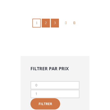
1
2
3
FILTRER PAR PRIX
Prix
min
Prix
max
FILTRER