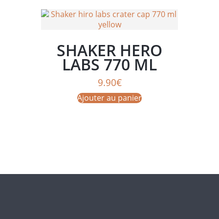
SHAKER HERO
LABS 770 ML
JAUNE
9.90
€
Ajouter au panier