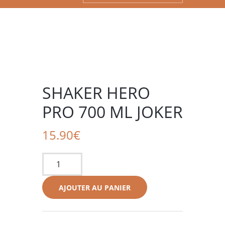
SHAKER HERO
PRO 700 ML JOKER
15.90
€
quantité
de
Shaker
AJOUTER AU PANIER
hero
pro
700
ml