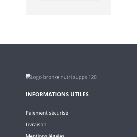
u
t
o
f
5
INFORMATIONS UTILES
Paiement sécurisé
Livraison
Mentions légales