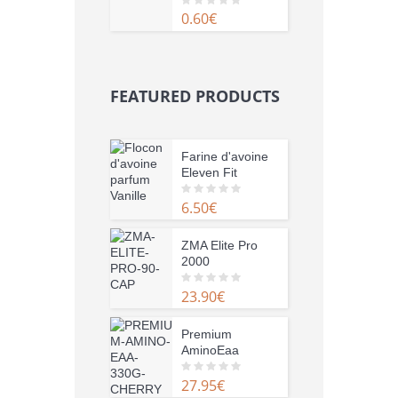
0.60
€
0
o
u
t
o
f
5
FEATURED PRODUCTS
Farine d'avoine
Eleven Fit
6.50
€
0
o
u
t
o
ZMA Elite Pro
f
2000
5
23.90
€
0
o
u
t
o
Premium
f
AminoEaa
5
27.95
€
0
o