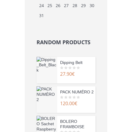
24
25
26
27
28
29
30
31
RANDOM PRODUCTS
Dipping Belt
27.90
€
0
o
u
t
o
f
PACK NUMÉRO 2
5
120.00
€
0
o
u
t
o
f
BOLERO
5
FRAMBOISE