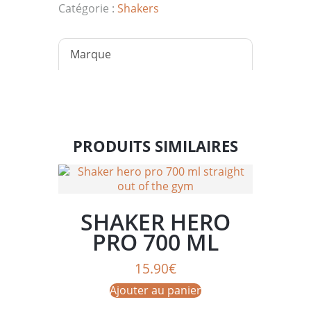
ml
Catégorie :
Shakers
crush
your
goals
Marque
PRODUITS SIMILAIRES
SHAKER HERO
PRO 700 ML
STRAIGHT OUT OF
15.90
€
THE GYM
Ajouter au panier