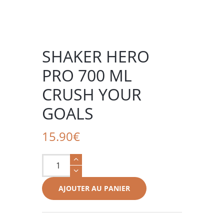
SHAKER HERO
PRO 700 ML
CRUSH YOUR
GOALS
15.90
€
quantité
de
Shaker
AJOUTER AU PANIER
hero
pro
700