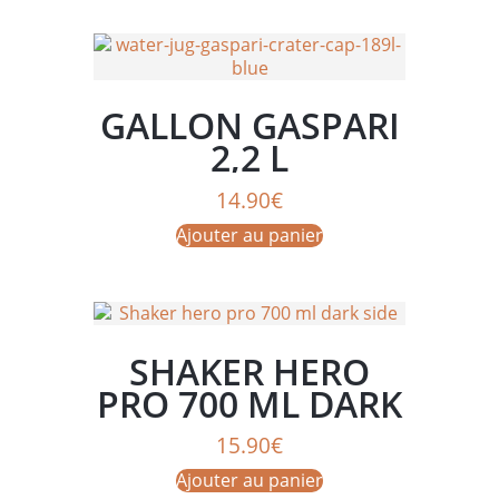
GALLON GASPARI
2,2 L
14.90
€
Ajouter au panier
SHAKER HERO
PRO 700 ML DARK
SIDE
15.90
€
Ajouter au panier