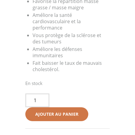
Favorise la répartition masse
grasse / masse maigre
Améliore la santé
cardiovasculaire et la
performance
Vous protège de la sclérose et
des tumeurs
Améliore les défenses
immunitaires
Fait baisser le taux de mauvais
cholestérol.
En stock
quantité
de
Omega
AJOUTER AU PANIER
3
Essential