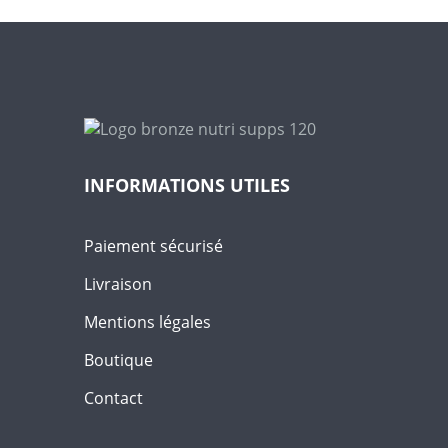
peuvent
être
choisies
sur
la
page
du
produit
INFORMATIONS UTILES
Paiement sécurisé
Livraison
Mentions légales
Boutique
Contact