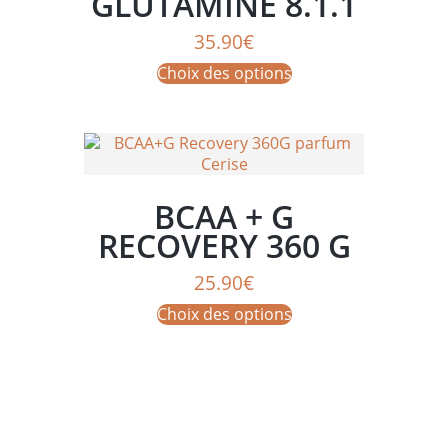
GLUTAMINE 8.1.1
35.90
€
Ce
Choix des options
produit
a
plusieurs
variations.
Les
options
BCAA + G
peuvent
RECOVERY 360 G
être
choisies
PARFUM CERISE
25.90
€
sur
la
Ce
Choix des options
page
produit
du
a
produit
plusieurs
variations.
Les
options