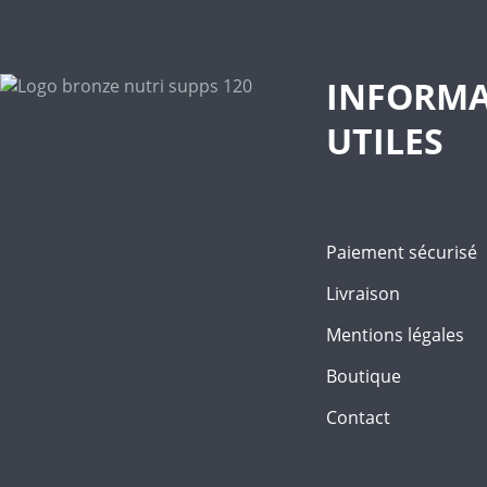
choisies
sur
la
page
INFORMA
du
produit
UTILES
Paiement sécurisé
Livraison
Mentions légales
Boutique
Contact