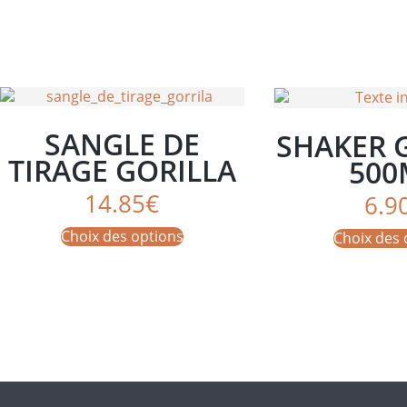
SANGLE DE
SHAKER 
TIRAGE GORILLA
500
WEAR
14.85
€
6.9
Ce
Choix des options
Choix des 
produit
a
plusieurs
variations.
Les
options
peuvent
être