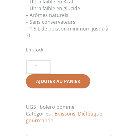
– Ultra faible en Kcal
– Ultra faible en glucide
– Arômes naturels
– Sans conservateurs
– 1.5 L de boisson minimum jusqu’à
3L
En stock
quantité
de
BOLERO
AJOUTER AU PANIER
POMME
UGS :
bolero pomme
Catégories :
Boissons
,
Diététique
gourmande